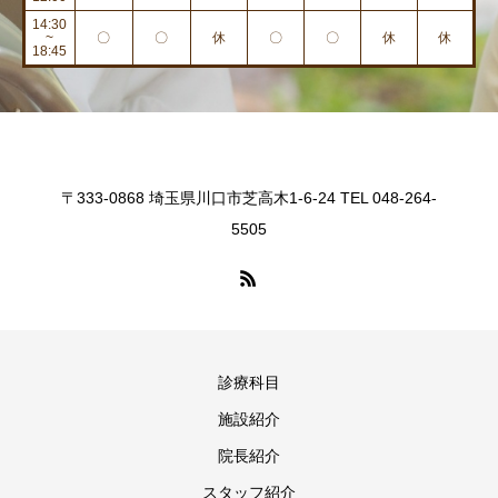
14:30
~
〇
〇
休
〇
〇
休
休
18:45
〒333-0868 埼玉県川口市芝高木1-6-24 TEL 048-264-
5505
診療科目
施設紹介
院長紹介
スタッフ紹介