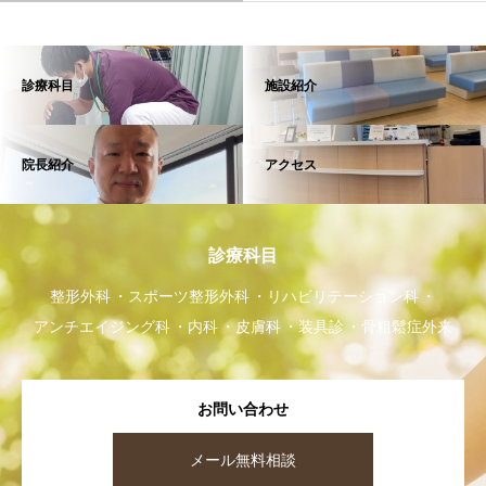
診療科目
施設紹介
院長紹介
アクセス
診療科目
整形外科
スポーツ整形外科
リハビリテーション科
アンチエイジング科
内科
皮膚科
装具診
骨粗鬆症外来
お問い合わせ
メール無料相談