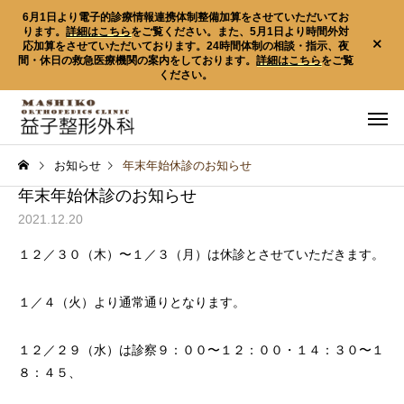
6月1日より電子的診療情報連携体制整備加算をさせていただいてお
ります。
詳細はこちら
をご覧ください。また、5月1日より時間外対
応加算をさせていただいております。24時間体制の相談・指示、夜
間・休日の救急医療機関の案内をしております。
詳細はこちら
をご覧
ください。
お知らせ
年末年始休診のお知らせ
年末年始休診のお知らせ
2021.12.20
１２／３０（木）〜１／３（月）は休診とさせていただきます。
１／４（火）より通常通りとなります。
心とからだの健康づ
心とからだの健康づ
１２／２９（水）は診察９：００〜１２：００・１４：３０〜１
くり新聞
くり新聞
運動と食事
サーガディアンリズム
８：４５、
いて