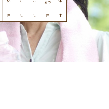
休
〇
〇
休
まで
休
〇
〇
休
休