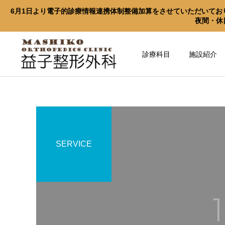
6月1日より電子的診療情報連携体制整備加算をさせていただいてお
夜間・休
診療科目
施設紹介
SERVICE
心とからだの健康づ
心とからだの健康づ
くり新聞
くり新聞
体内循環と代謝
運動と食事