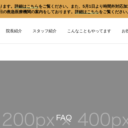
ります。
詳細はこちら
をご覧ください。また、5月1日より時間外対応加
日の救急医療機関の案内をしております。
詳細はこちら
をご覧ください
院長紹介
スタッフ紹介
こんなこともやってます
お
心とからだの健康づ
心とからだの健康づ
くり新聞
くり新聞
サーガディアンリズムにつ
何のために運動してます
いて
か？
FAQ