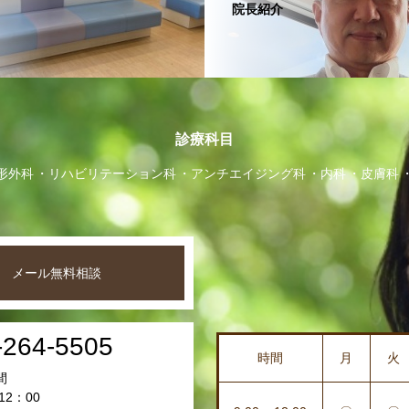
院長紹介
診療科目
形外科
リハビリテーション科
アンチエイジング科
内科
皮膚科
メール無料相談
-264-5505
時間
月
火
間
12：00