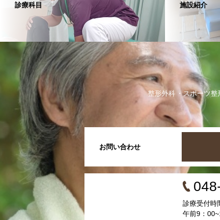
診療科目
施設紹介
整形外科
スポーツ整
お問い合わせ
048
診療受付時
午前9：00~