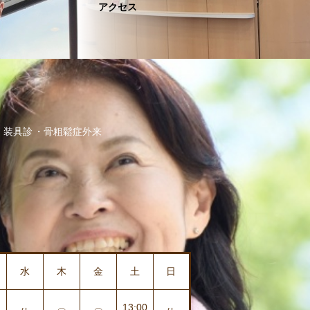
アクセス
装具診
骨粗鬆症外来
水
木
金
土
日
13:00