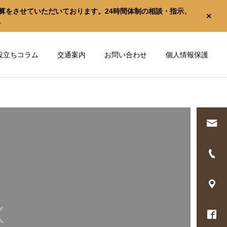
算をさせていただいております。24時間体制の相談・指示、
。
役立ちコラム
交通案内
お問い合わせ
個人情報保護
心とからだの健康づ
心とからだの健康づ
くり新聞
くり新聞
春にむけて
新年から習慣を整える